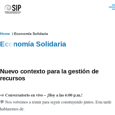
Pasar al contenido principal
M
Sobrescribir
Home
Economía Solidaria
Economía Solidaria
enlaces
de
ayuda
Nuevo contexto para la gestión de
a
recursos
la
navegación
Conversatorio en vivo – ¡Hoy a las 6:00 p.m.!
📣
💬 Nos volvemos a reunir para seguir construyendo juntos. Esta tarde
hablaremos de: