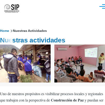
Pasar al contenido principal
M
Sobrescribir
Home
Nuestras Actividades
Nuestras actividades
enlaces
de
ayuda
a
la
navegación
Uno de nuestros propósitos es visibilizar procesos locales y regionales
Construcción de Paz
que trabajen con la perspectiva de
y puedan ser