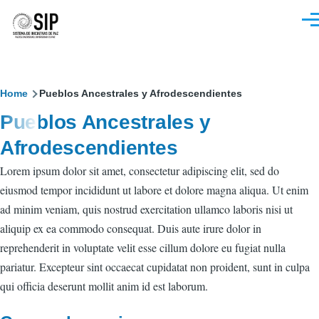
Pasar al contenido principal
M
Sobrescribir
Home
Pueblos Ancestrales y Afrodescendientes
Pueblos Ancestrales y
enlaces
Afrodescendientes
de
Lorem ipsum dolor sit amet, consectetur adipiscing elit, sed do
ayuda
eiusmod tempor incididunt ut labore et dolore magna aliqua. Ut enim
a
ad minim veniam, quis nostrud exercitation ullamco laboris nisi ut
la
aliquip ex ea commodo consequat. Duis aute irure dolor in
reprehenderit in voluptate velit esse cillum dolore eu fugiat nulla
navegación
pariatur. Excepteur sint occaecat cupidatat non proident, sunt in culpa
qui officia deserunt mollit anim id est laborum.