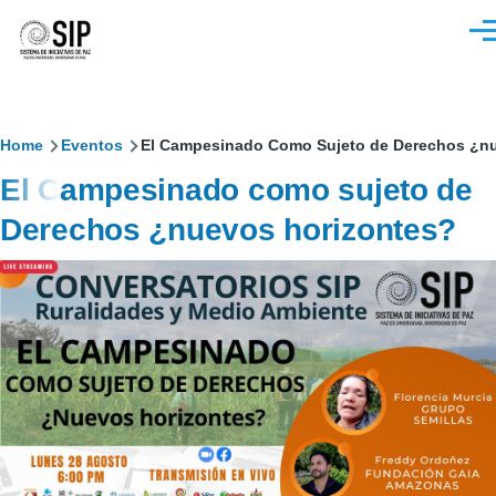
Pasar al contenido principal
M
Sobrescribir
Home
Eventos
El Campesinado Como Sujeto de Derechos ¿nue
El Campesinado como sujeto de
enlaces
Derechos ¿nuevos horizontes?
de
ayuda
a
la
navegación