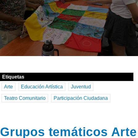
Etiquetas
Arte
Educación Artística
Juventud
Teatro Comunitario
Participación Ciudadana
Grupos temáticos Arte