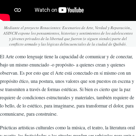
Mediante el proyecto Renacientes: Escenarios de Arte, Verdad y Reparación.,
ASINCH expone los pensamientos, historias y sentimientos de los adolescentes
y jóvenes privados de la libertad que fueron (o siguen siendo) parte del
conflicto armado y las lógicas delincuenciales de la ciudad de Quibdó.
El Arte como lenguaje tiene la capacidad de comunicar y de conectar,
bajo un mismo enunciado -o propósito- a quienes crean y quienes
observan. Es por esto que el Arte está conectado en sí mismo con un
propósito ético, una postura, unos valores que son puestos en escena y
se transmiten a través de formas estéticas. Si bien es cierto que la paz
requiere de condiciones estructurales y materiales, también requiere de
lo bello, de lo estético, para imaginarse, para transformar el dolor, para
comunicarse, para construirse.
Prácticas artísticas culturales como la música, el teatro, la literatura oral
y escrita, las festividades o los rituales pueden ser vehículos para unir a