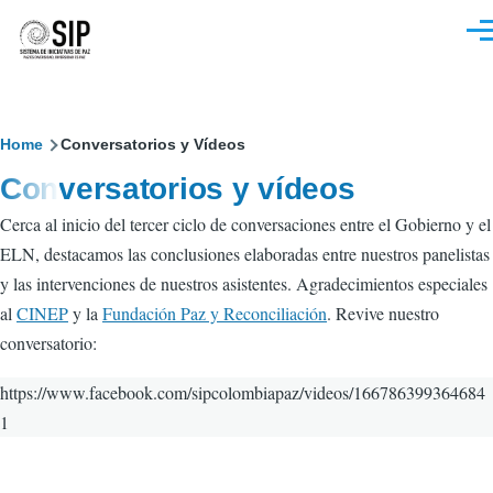
Pasar al contenido principal
M
Sobrescribir
Home
Conversatorios y Vídeos
Conversatorios y vídeos
enlaces
Cerca al inicio del tercer ciclo de conversaciones entre el Gobierno y el
de
ELN, destacamos las conclusiones elaboradas entre nuestros panelistas
ayuda
y las intervenciones de nuestros asistentes.
Agradecimientos especiales
a
a
l
CINEP
y la
Fundación Paz y Reconciliación
.
Revive nuestro
conversatorio:
la
navegación
https://www.facebook.com/sipcolombiapaz/videos/166786399364684
1