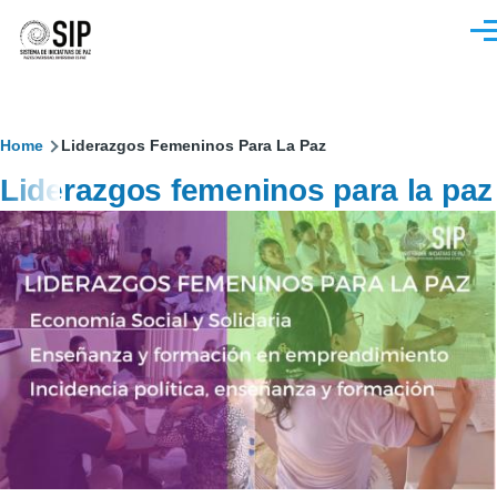
Pasar al contenido principal
M
Sobrescribir
Home
Liderazgos Femeninos Para La Paz
Liderazgos femeninos para la paz
enlaces
de
ayuda
a
la
navegación