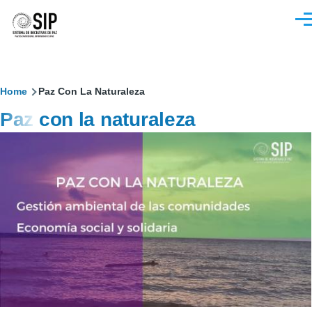
Pasar al contenido principal
M
Sobrescribir
Home
Paz Con La Naturaleza
Paz con la naturaleza
enlaces
de
ayuda
a
la
navegación