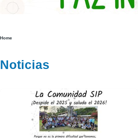
Sobrescribir
Home
enlaces
de
Noticias
ayuda
a
la
navegación