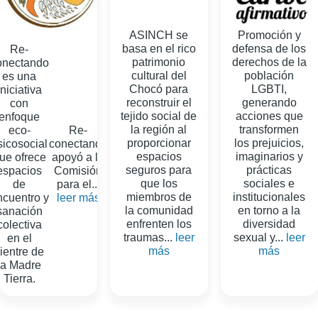
ASINCH se
Promoción y
basa en el rico
defensa de los
Re-
patrimonio
derechos de la
onectando
cultural del
población
es una
Chocó para
LGBTI,
iniciativa
reconstruir el
generando
con
tejido social de
acciones que
enfoque
la región al
transformen
eco-
Re-
proporcionar
los prejuicios,
sicosocial
conectando
espacios
imaginarios y
ue ofrece
apoyó a la
seguros para
prácticas
espacios
Comisión
que los
sociales e
de
para el...
miembros de
institucionales
ncuentro y
leer más
la comunidad
en torno a la
sanación
enfrenten los
diversidad
colectiva
traumas...
leer
sexual y...
leer
en el
más
más
ientre de
la Madre
Tierra.