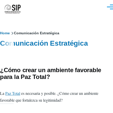
Pasar al contenido principal
M
Sobrescribir
Home
Comunicación Estratégica
Comunicación Estratégica
enlaces
de
ayuda
¿Cómo crear un ambiente favorable
a
para la Paz Total?
la
navegación
La
Paz Total
es necesaria y posible. ¿Cómo crear un ambiente
favorable que fortalezca su legitimidad?