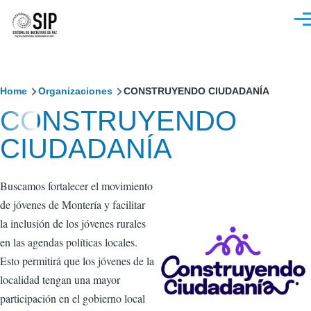
Pasar al contenido principal
M
Sobrescribir
Home
Organizaciones
CONSTRUYENDO CIUDADANÍA
CONSTRUYENDO
enlaces
CIUDADANÍA
de
ayuda
Buscamos fortalecer el movimiento
a
de jóvenes de Montería y facilitar
la
la inclusión de los jóvenes rurales
en las agendas políticas locales.
navegación
Esto permitirá que los jóvenes de la
localidad tengan una mayor
participación en el gobierno local