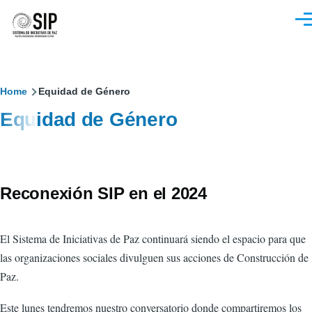
Pasar al contenido principal
M
Sobrescribir
Home
Equidad de Género
Equidad de Género
enlaces
de
ayuda
Reconexión SIP en el 2024
a
la
El Sistema de Iniciativas de Paz continuará siendo el espacio para que
navegación
las organizaciones sociales divulguen sus acciones de Construcción de
Paz.
Este lunes tendremos nuestro conversatorio donde compartiremos los