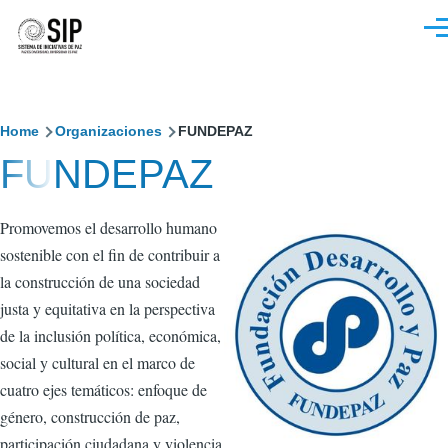
Pasar al contenido principal
M
Sobrescribir
Home
Organizaciones
FUNDEPAZ
FUNDEPAZ
enlaces
de
Promovemos el desarrollo humano
ayuda
sostenible con el fin de contribuir a
a
la construcción de una sociedad
justa y equitativa en la perspectiva
la
de la inclusión política, económica,
navegación
social y cultural en el marco de
cuatro ejes temáticos: enfoque de
género, construcción de paz,
participación ciudadana y violencia