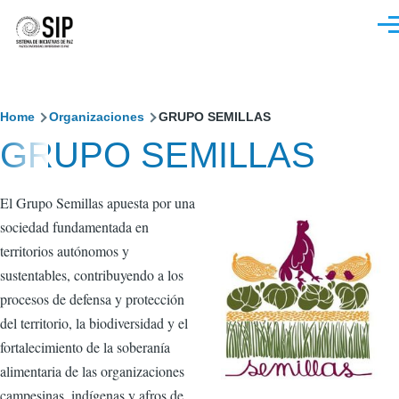
Pasar al contenido principal
M
Sobrescribir
Home
Organizaciones
GRUPO SEMILLAS
GRUPO SEMILLAS
enlaces
de
El Grupo Semillas apuesta por una
ayuda
sociedad fundamentada en
a
territorios autónomos y
sustentables, contribuyendo a los
la
procesos de defensa y protección
navegación
del territorio, la biodiversidad y el
fortalecimiento de la soberanía
alimentaria de las organizaciones
campesinas, indígenas y afros de