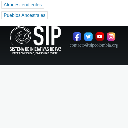
Afrodescendientes
Pueblos Ancestrales
contacto@sipcolombia.org